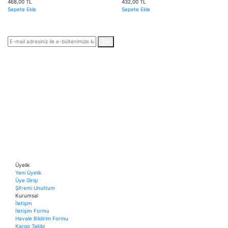
468,00 TL
432,00 TL
Sepete Ekle
Sepete Ekle
Üyelik
Yeni Üyelik
Üye Girişi
Şifremi Unuttum
Kurumsal
İletişim
İletişim Formu
Havale Bildirim Formu
Kargo Takibi