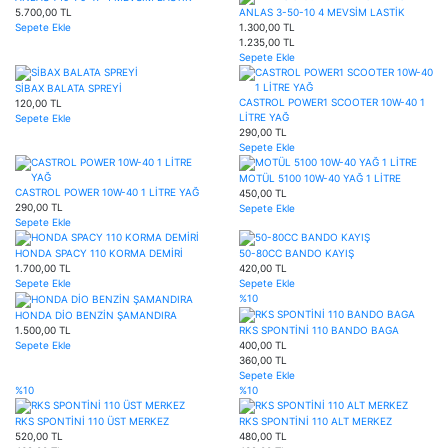
5.700,00 TL
ANLAS 3-50-10 4 MEVSİM LASTİK
Sepete Ekle
1.300,00 TL
1.235,00 TL
Sepete Ekle
SİBAX BALATA SPREYİ
CASTROL POWER1 SCOOTER 10W-40 1
120,00 TL
LİTRE YAĞ
Sepete Ekle
290,00 TL
Sepete Ekle
MOTÜL 5100 10W-40 YAĞ 1 LİTRE
CASTROL POWER 10W-40 1 LİTRE YAĞ
450,00 TL
290,00 TL
Sepete Ekle
Sepete Ekle
HONDA SPACY 110 KORMA DEMİRİ
50-80CC BANDO KAYIŞ
1.700,00 TL
420,00 TL
Sepete Ekle
Sepete Ekle
%10
HONDA DİO BENZİN ŞAMANDIRA
1.500,00 TL
RKS SPONTİNİ 110 BANDO BAGA
Sepete Ekle
400,00 TL
360,00 TL
Sepete Ekle
%10
%10
RKS SPONTİNİ 110 ÜST MERKEZ
RKS SPONTİNİ 110 ALT MERKEZ
520,00 TL
480,00 TL