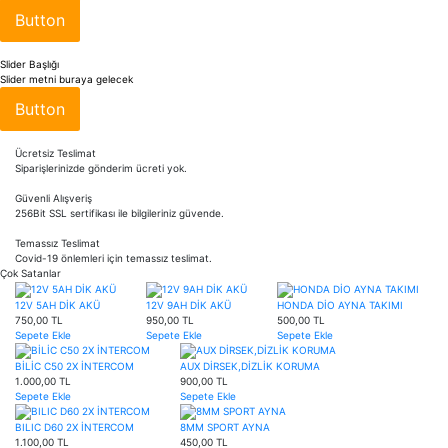
Button
Slider Başlığı
Slider metni buraya gelecek
Button
Ücretsiz Teslimat
Siparişlerinizde gönderim ücreti yok.
Güvenli Alışveriş
256Bit SSL sertifikası ile bilgileriniz güvende.
Temassız Teslimat
Covid-19 önlemleri için temassız teslimat.
Çok Satanlar
12V 5AH DİK AKÜ
12V 9AH DİK AKÜ
HONDA DİO AYNA TAKIMI
750,00 TL
950,00 TL
500,00 TL
Sepete Ekle
Sepete Ekle
Sepete Ekle
BİLİC C50 2X İNTERCOM
AUX DİRSEK,DİZLİK KORUMA
1.000,00 TL
900,00 TL
Sepete Ekle
Sepete Ekle
BILIC D60 2X İNTERCOM
8MM SPORT AYNA
1.100,00 TL
450,00 TL