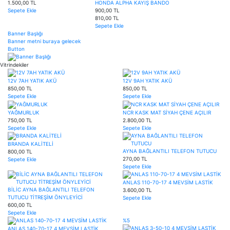
1.500,00 TL
HONDA ALPHA KAYIŞ BANDO
Sepete Ekle
900,00 TL
810,00 TL
Sepete Ekle
Banner Başlığı
Banner metni buraya gelecek
Button
Vitrindekiler
12V 7AH YATIK AKÜ
12V 9AH YATIK AKÜ
850,00 TL
850,00 TL
Sepete Ekle
Sepete Ekle
YAĞMURLUK
NCR KASK MAT SİYAH ÇENE AÇILIR
750,00 TL
2.800,00 TL
Sepete Ekle
Sepete Ekle
BRANDA KALİTELİ
AYNA BAĞLANTILI TELEFON TUTUCU
800,00 TL
270,00 TL
Sepete Ekle
Sepete Ekle
ANLAS 110-70-17 4 MEVSİM LASTİK
BİLİC AYNA BAĞLANTILI TELEFON
3.600,00 TL
TUTUCU TİTREŞİM ÖNYLEYİCİ
Sepete Ekle
600,00 TL
Sepete Ekle
%5
ANLAS 140-70-17 4 MEVSİM LASTİK