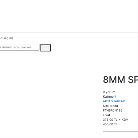
8MM S
0 yorum
Kategori
AKSESUARLAR
Stok Kodu
FTHSRCN195
Fiyat
375,00 TL + KDV
450,00 TL