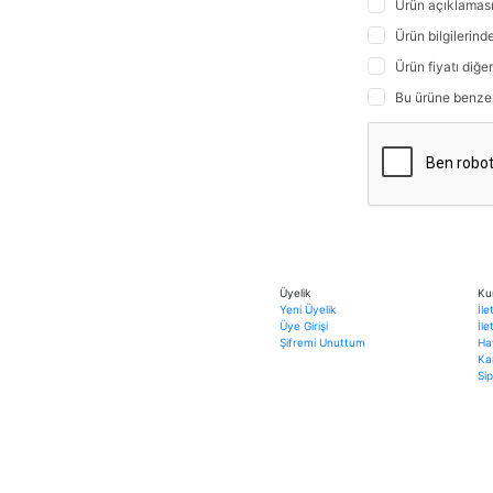
Ürün açıklaması
Ürün bilgilerind
Ürün fiyatı diğe
Bu ürüne benzer f
Üyelik
Ku
Yeni Üyelik
İle
Üye Girişi
İl
Şifremi Unuttum
Ha
Ka
Sip