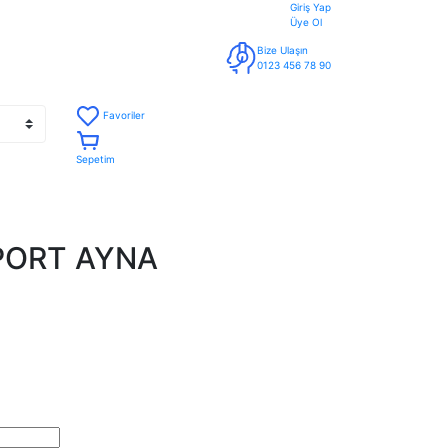
Giriş Yap
Üye Ol
Bize Ulaşın
0123 456 78 90
Favoriler
Sepetim
PORT AYNA