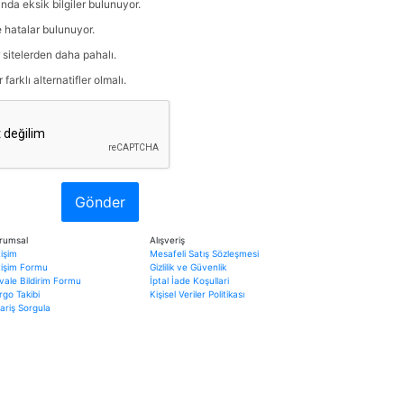
nda eksik bilgiler bulunuyor.
e hatalar bulunuyor.
r sitelerden daha pahalı.
arklı alternatifler olmalı.
Gönder
rumsal
Alışveriş
tişim
Mesafeli Satış Sözleşmesi
etişim Formu
Gizlilik ve Güvenlik
vale Bildirim Formu
İptal İade Koşullari
rgo Takibi
Kişisel Veriler Politikası
ariş Sorgula