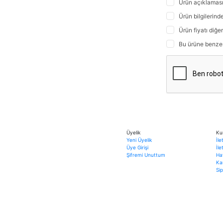
Ürün açıklaması
Ürün bilgilerind
Ürün fiyatı diğe
Bu ürüne benzer f
Üyelik
Ku
Yeni Üyelik
İle
Üye Girişi
İl
Şifremi Unuttum
Ha
Ka
Sip