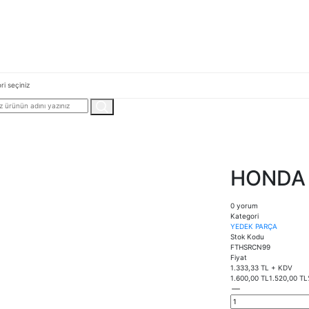
HONDA 
0 yorum
Kategori
YEDEK PARÇA
Stok Kodu
FTHSRCN99
Fiyat
1.333,33 TL + KDV
1.600,00 TL
1.520,00 TL