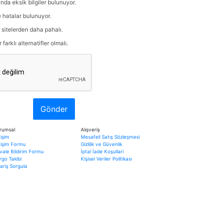
nda eksik bilgiler bulunuyor.
e hatalar bulunuyor.
r sitelerden daha pahalı.
arklı alternatifler olmalı.
Gönder
rumsal
Alışveriş
tişim
Mesafeli Satış Sözleşmesi
etişim Formu
Gizlilik ve Güvenlik
vale Bildirim Formu
İptal İade Koşullari
rgo Takibi
Kişisel Veriler Politikası
ariş Sorgula