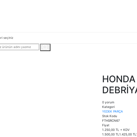
HONDA
DEBRİY
0 yorum
Kategori
YEDEK PARÇA
Stok Kodu
FTHSRCN67
Fiyat
1.250,00 TL + KDV
1.500,00 TL
1.425,00 TL