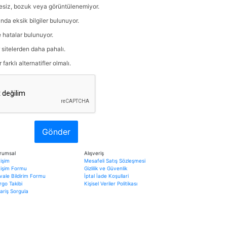
tesiz, bozuk veya görüntülenemiyor.
nda eksik bilgiler bulunuyor.
e hatalar bulunuyor.
r sitelerden daha pahalı.
arklı alternatifler olmalı.
Gönder
rumsal
Alışveriş
tişim
Mesafeli Satış Sözleşmesi
etişim Formu
Gizlilik ve Güvenlik
vale Bildirim Formu
İptal İade Koşullari
rgo Takibi
Kişisel Veriler Politikası
ariş Sorgula