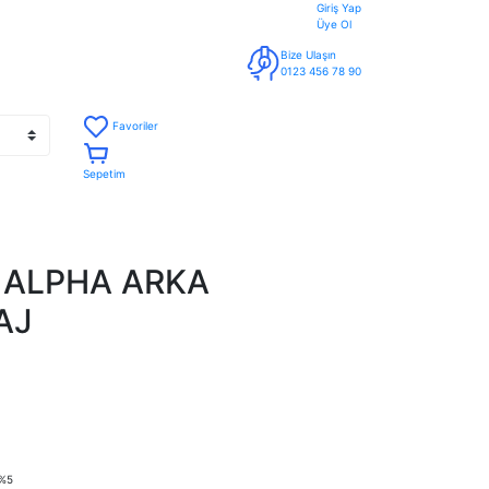
Giriş Yap
Üye Ol
Bize Ulaşın
0123 456 78 90
Favoriler
Sepetim
 ALPHA ARKA
AJ
%5