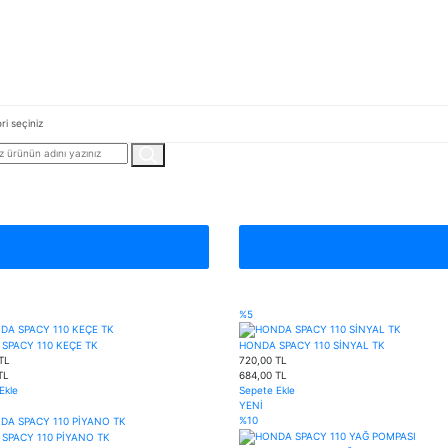
%5
SPACY 110 KEÇE TK
HONDA SPACY 110 SİNYAL TK
TL
720,00 TL
TL
684,00 TL
Ekle
Sepete Ekle
YENİ
%10
SPACY 110 PİYANO TK