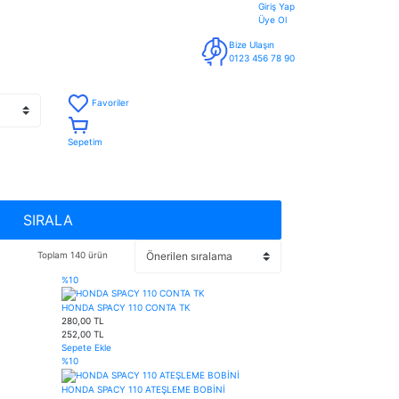
Giriş Yap
Üye Ol
Bize Ulaşın
0123 456 78 90
Favoriler
Sepetim
SIRALA
Toplam 140 ürün
%10
HONDA SPACY 110 CONTA TK
280,00 TL
252,00 TL
Sepete Ekle
%10
HONDA SPACY 110 ATEŞLEME BOBİNİ