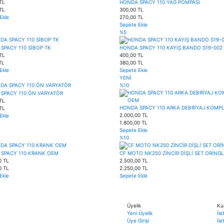
TL
HONDA SPACY 110 YAĞ POMPASI
TL
300,00 TL
Ekle
270,00 TL
Sepete Ekle
%5
SPACY 110 SİBOP TK
HONDA SPACY 110 KAYIŞ BANDO S19-002
TL
400,00 TL
TL
380,00 TL
Ekle
Sepete Ekle
YENİ
%10
SPACY 110 ÖN VARYATÖR
TL
HONDA SPACY 110 ARKA DEBRİYAJ KOMP
TL
2.000,00 TL
Ekle
1.800,00 TL
Sepete Ekle
%10
SPACY 110 KRANK OEM
CF MOTO NK250 ZİNCİR DİŞLİ SET ORİNGL
0 TL
2.500,00 TL
0 TL
2.250,00 TL
Ekle
Sepete Ekle
Üyelik
Ku
Yeni Üyelik
İle
Üye Girişi
İl