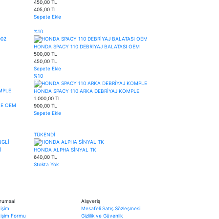
450,00 TL
405,00 TL
Sepete Ekle
%10
HONDA SPACY 110 DEBRİYAJ BALATASI OEM
500,00 TL
450,00 TL
Sepete Ekle
%10
HONDA SPACY 110 ARKA DEBRİYAJ KOMPLE
1.000,00 TL
LE OEM
900,00 TL
Sepete Ekle
TÜKENDİ
İ
HONDA ALPHA SİNYAL TK
640,00 TL
Stokta Yok
rumsal
Alışveriş
tişim
Mesafeli Satış Sözleşmesi
etişim Formu
Gizlilik ve Güvenlik