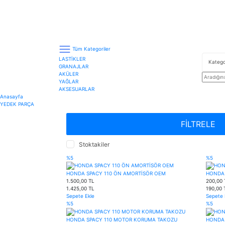
Tüm Kategoriler
LASTİKLER
GRANAJLAR
AKÜLER
YAĞLAR
AKSESUARLAR
Anasayfa
YEDEK PARÇA
FİLTRELE
Stoktakiler
%5
%5
HONDA SPACY 110 ÖN AMORTİSÖR OEM
HONDA 
1.500,00 TL
200,00 
1.425,00 TL
190,00 
Sepete Ekle
Sepete 
%5
%5
HONDA SPACY 110 MOTOR KORUMA TAKOZU
HONDA 