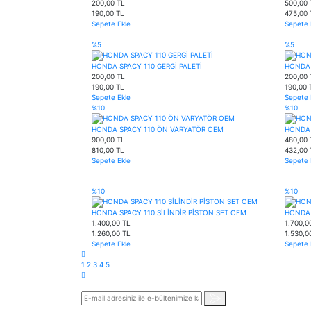
200,00 TL
500,00 
190,00 TL
475,00 
Sepete Ekle
Sepete 
%5
%5
HONDA SPACY 110 GERGİ PALETİ
HONDA 
200,00 TL
200,00 
190,00 TL
190,00 
Sepete Ekle
Sepete 
%10
%10
HONDA SPACY 110 ÖN VARYATÖR OEM
HONDA 
900,00 TL
480,00 
810,00 TL
432,00 
Sepete Ekle
Sepete 
%10
%10
HONDA SPACY 110 SİLİNDİR PİSTON SET OEM
HONDA 
1.400,00 TL
1.700,0
1.260,00 TL
1.530,0
Sepete Ekle
Sepete 
1
2
3
4
5